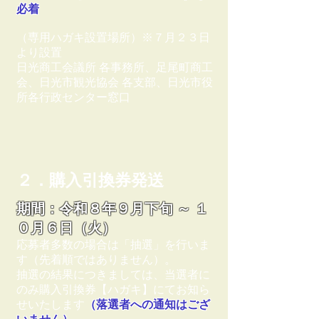
必着
（専用ハガキ設置場所）※７月２３日
より設置
日光商工会議所 各事務所、足尾町商工
会、日光市観光協会 各支部、日光市役
所各行政センター窓口
２．購入引換券発送
期間：令和８年９月下旬 ～ １
０月６日（火）
応募者多数の場合は「抽選」を行いま
す（先着順ではありません）。
抽選の結果につきましては、当選者に
のみ購入引換券【ハガキ】にてお知ら
せいたします
（落選者への通知はござ