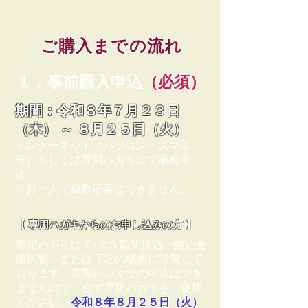
ご購入までの流れ
１．事前購入申込
（必須）
期間：令和８年７月２３日
（木） ～ ８月２５日（火）
インターネット（パソコン・スマホ
等）もしくは専用ハガキにて事前申
込。
※お一人で複数応募はできません。
【 専用ハガキからのお申し込みの方 】
専用ハガキは７/２３新聞折込・自治会
組回覧、または下記の場所に設置して
おります。官製ハガキでの申込はでき
ませんので、必ず専用ハガキをご使用
ください。
令和８年８月２５日（火）