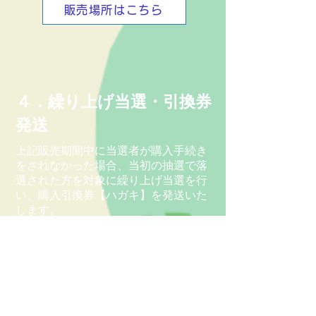
販売場所はこちら
４．繰り上げ当選・引換券
発送
​上記販売期間中に当選者が購入手続き
をされなかった場合、当初の抽選で落
選された方を対象に繰り上げ当選を行
い、購入引換券【ハガキ】を発送いた
します。
引換券発送期間：令和８年１１月
１６日(月) ～１１月２０日(金)
繰上当選販売期間：令和８年１１
月２４日(火) ～１１
月３０日(月)
購入引換券【ハガキ】と現金をご持参の