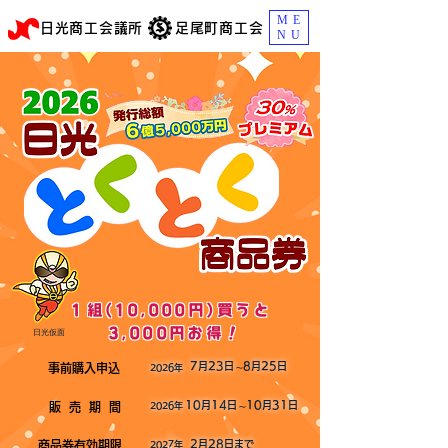
ME
日光商工会議所
足尾町商工会
NU
１組(10,000円)買うと
3,000円お得！
日光仮面
7
23
8
25
月
日
月
日
事前購入申込
​2026年
～
​10
14
10
31
月
日
月
日
販 売 期 間
2026年
～
2
28
商品券有効期限
月
日まで
2027年